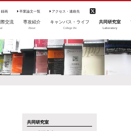
 録画
卒業論文一覧
アクセス・連絡先
国際交流
専攻紹介
キャンパス・ライフ
共同研究室
al
About
College life
Laboratory
際交流
専攻の特徴（動
学部生
ご利用案内
画）
大学院生等
図書のご利用
専攻の理念
卒業生・修了生
開室時間
学部カリキュラム
CD-ROM閲覧リ
卒業生の進路
ト
学部ゼミ（3・4年
DVD教材ソフト
次）
資料紹介
大学院
中央大学社会学会
共同研究室
カリキュラム（～
2020まで）