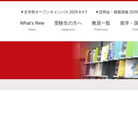
文学部オープンキャンパス 2026.8.4 !!
説明会・模擬講義 2026
What's New
受験生の方へ
教員一覧
留学・
News
Applicants
Professors
Glob
学部入試情報
留学・国
よくいただくご質
問（学部）
大学院入試情報
専攻説明会