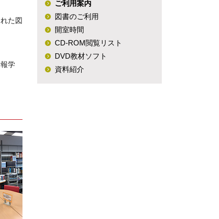
ご利用案内
専攻説明会（録
図書のご利用
された図
画）
開室時間
CD-ROM閲覧リスト
社会学コロキウム
DVD教材ソフト
情報学
資料紹介