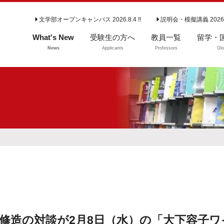
文学部オープンキャンパス 2026.8.4 !!
説明会・模擬講義 2026
What's New
受験生の方へ
教員一覧
留学・
News
Applicants
Professors
Glo
学部入試情報
留学・
よくいただくご質
問（学部）
大学院入試情報
専攻説明会
岡修造の対談が2月8日（水）の「大下容子ワ