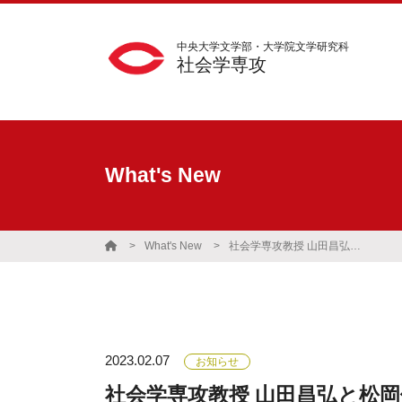
中央大学文学部・大学院文学研究科
社会学専攻
What's New
What's New
社会学専攻教授 山田昌弘と松岡修造の対談が2月8日（水）の「大下容子ワイド!スクランブル」内で放送
2023.02.07
お知らせ
社会学専攻教授 山田昌弘と松