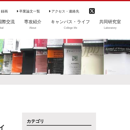
 録画
卒業論文一覧
アクセス・連絡先
国際交流
専攻紹介
キャンパス・ライフ
共同研究室
bal
About
College life
Laboratory
国際交流
専攻の特徴（動
学部生
ご利用案内
画）
大学院生等
図書のご利用
専攻の理念
卒業生・修了生
開室時間
学部カリキュラム
CD-ROM閲覧リ
卒業生の進路
ト
学部ゼミ（3・4年
DVD教材ソフト
次）
資料紹介
大学院
中央大学社会学会
カテゴリ
カリキュラム（～
イ
2020まで）