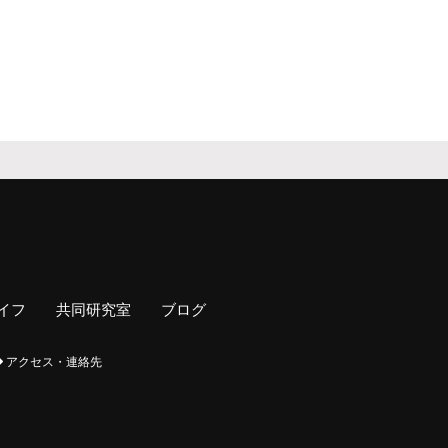
専攻説明会（録
画）
社会学コロキウム
イフ
共同研究室
ブログ
アクセス・連絡先