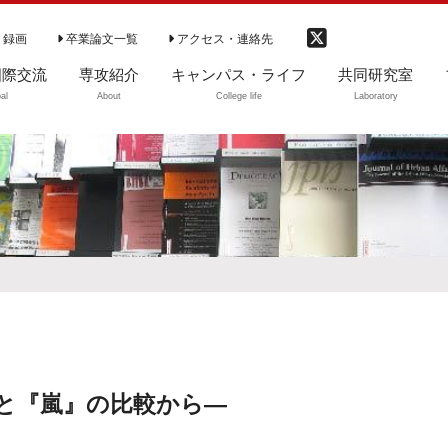
 録画
卒業論文一覧
アクセス・連絡先
国際交流
専攻紹介
キャンパス・ライフ
共同研究室
al
About
College life
Laboratory
際交流
専攻の特徴（動
学部生
ご利用案内
画）
大学院生等
図書のご利用
専攻の理念
卒業生・修了生
開室時間
学部カリキュラム
CD-ROM閲覧リ
卒業生の進路
ト
学部ゼミ（3・4年
DVD教材ソフト
次）
資料紹介
大学院
中央大学社会学会
と『嵐』の比較から―
カリキュラム（～
2020まで）