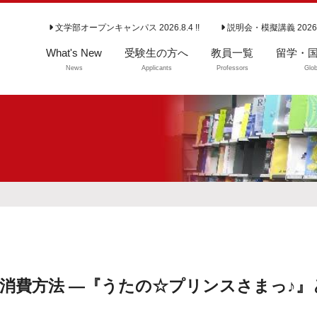
文学部オープンキャンパス 2026.8.4 !!
説明会・模擬講義 2026
What's New
受験生の方へ
教員一覧
留学・
News
Applicants
Professors
Glob
学部入試情報
留学・国
よくいただくご質
問（学部）
大学院入試情報
専攻説明会
消費方法 ―『うたの☆プリンスさまっ♪』