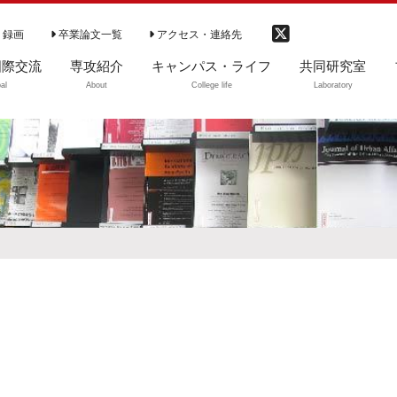
 録画
卒業論文一覧
アクセス・連絡先
国際交流
専攻紹介
キャンパス・ライフ
共同研究室
al
About
College life
Laboratory
際交流
専攻の特徴（動
学部生
ご利用案内
画）
大学院生等
図書のご利用
専攻の理念
卒業生・修了生
開室時間
学部カリキュラム
CD-ROM閲覧リ
卒業生の進路
ト
学部ゼミ（3・4年
DVD教材ソフト
次）
資料紹介
大学院
中央大学社会学会
カリキュラム（～
2020まで）