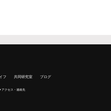
専攻説明会（録
画）
社会学コロキウム
イフ
共同研究室
ブログ
アクセス・連絡先