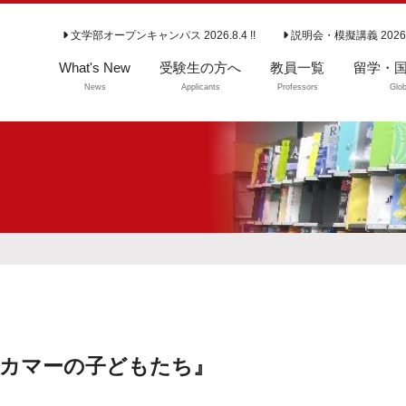
文学部オープンキャンパス 2026.8.4 !!
説明会・模擬講義 2026
What's New
受験生の方へ
教員一覧
留学・
News
Applicants
Professors
Glob
学部入試情報
留学・国
よくいただくご質
問（学部）
大学院入試情報
専攻説明会
カマーの子どもたち』