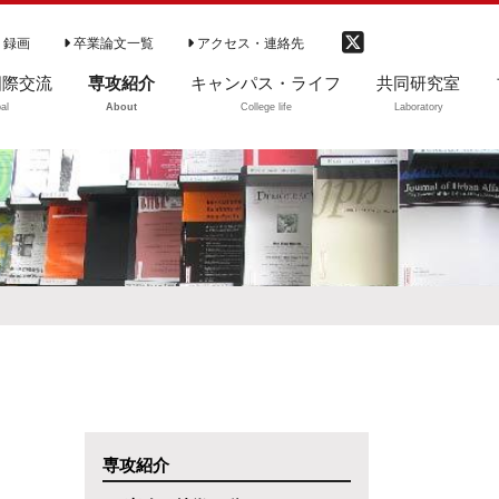
 録画
卒業論文一覧
アクセス・連絡先
国際交流
専攻紹介
キャンパス・ライフ
共同研究室
al
About
College life
Laboratory
際交流
専攻の特徴（動
学部生
ご利用案内
画）
大学院生等
図書のご利用
専攻の理念
卒業生・修了生
開室時間
学部カリキュラム
CD-ROM閲覧リ
卒業生の進路
ト
学部ゼミ（3・4年
DVD教材ソフト
次）
資料紹介
大学院
中央大学社会学会
専攻紹介
カリキュラム（～
2020まで）