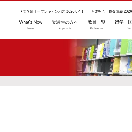
文学部オープンキャンパス 2026.8.4 !!
説明会・模擬講義 2026
What's New
受験生の方へ
教員一覧
留学・
News
Applicants
Professors
Glob
学部入試情報
留学・国
よくいただくご質
問（学部）
大学院入試情報
専攻説明会