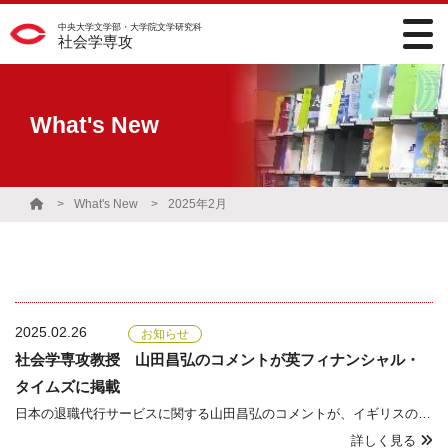
中央大学文学部・大学院文学研究科
社会学専攻
What's New
What's New
2025年2月
2025.02.26
お知らせ
社会学専攻教授 山田昌弘のコメントが英フィナンシャル・
タイムズに掲載
日本の退職代行サービスに関する山田昌弘のコメントが、イギリスの経済紙『Financial Times』に掲載されました。Financial TimesThe Weekend Essay Life & Arts‘You know what? They
詳しく見る