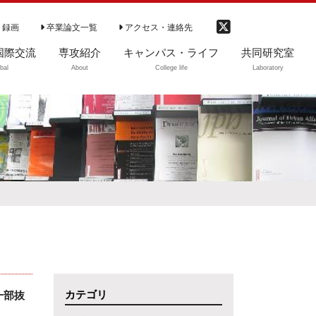
 録画
卒業論文一覧
アクセス・連絡先
国際交流
専攻紹介
キャンパス・ライフ
共同研究室
bal
About
College life
Laboratory
国際交流
専攻の特徴（動
学部生
ご利用案内
画）
大学院生等
図書のご利用
専攻の理念
卒業生・修了生
開室時間
学部カリキュラム
CD-ROM閲覧リ
卒業生の進路
ト
学部ゼミ（3・4年
DVD教材ソフト
次）
資料紹介
大学院
中央大学社会学会
カテゴリ
一部抜
カリキュラム（～
2020まで）