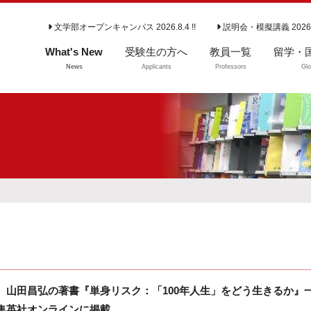
文学部オープンキャンパス 2026.8.4 !!
説明会・模擬講義 2026
What's New
受験生の方へ
教員一覧
留学・
News
Applicants
Professors
Glo
学部入試情報
留学・
よくいただくご質
問（学部）
大学院入試情報
専攻説明会
 山田昌弘の著書『単身リスク：「100年人生」をどう生きるか』
集英社オンラインに掲載