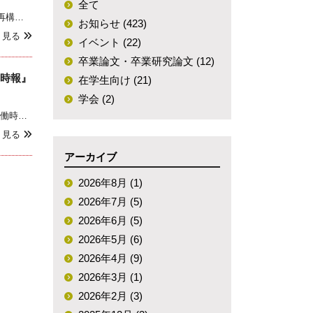
全て
社会学専攻教授の山田昌弘の著書『単身リスク：「100年人生」をどう生きるか』を一部抜粋・再構成した記事が集英社オンラインに掲載されました。単身リスク#1 「宝くじ3回当選」が理想の人生という学生たちが映す日本のリアル…結婚も就職もマイホームも当たり前じゃない時代に「
専攻説明会（録
お知らせ (423)
く見る
画）
イベント (22)
卒業論文・卒業研究論文 (12)
社会学コロキウム
働時報』
在学生向け (21)
学会 (2)
社会学専攻准教授 鈴木恭子が執筆したコラム「『非正規雇用』とは誰のことか？」（『中央労働時報』（「労使関係と人事管理の論点」）（令和7年5月号掲載） ）を全文Web公開致します。 鈴木恭子, 2025, 「『非正規雇用』とは誰のことか？ 」，『中央労働時報』
く見る
アーカイブ
2026年8月 (1)
2026年7月 (5)
2026年6月 (5)
2026年5月 (6)
2026年4月 (9)
2026年3月 (1)
2026年2月 (3)