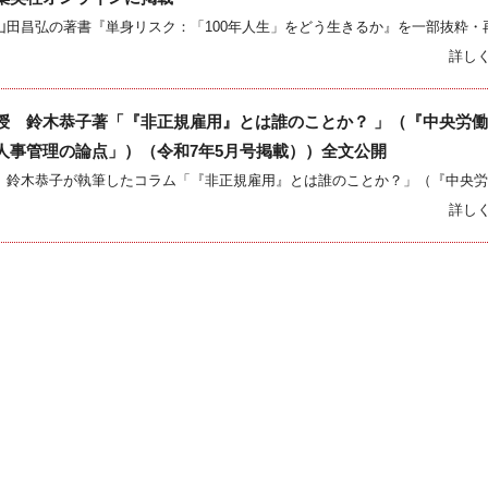
詳し
授 鈴木恭子著「『非正規雇用』とは誰のことか？ 」（『中央労
人事管理の論点」）（令和7年5月号掲載））全文公開
詳し