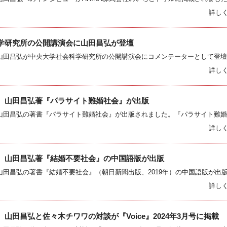
詳し
学研究所の公開講演会に山田昌弘が登壇
詳し
 山田昌弘著『パラサイト難婚社会』が出版
詳し
 山田昌弘著『結婚不要社会』の中国語版が出版
詳し
山田昌弘と佐々木チワワの対談が『Voice』2024年3月号に掲載