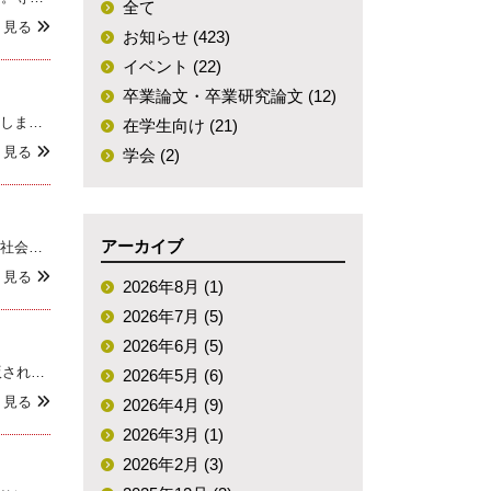
全て
く見る
専攻説明会（録
お知らせ (423)
画）
イベント (22)
卒業論文・卒業研究論文 (12)
社会学コロキウム
社会学専攻教授の山田昌弘が中央大学社会科学研究所の公開講演会にコメンテーターとして登壇します。プロジェクト 家族の多様化をめぐって沖藤典子さんと 一緒に考える「日本家族のこれから」テーマ：現代日本家族のゆくえ沖藤典子さんの新著『「父の支配」を乗り越えた時ー娘と名字』（現代書館）の
在学生向け (21)
く見る
学会 (2)
アーカイブ
社会学専攻教授の山田昌弘の著書『パラサイト難婚社会』が出版されました。『パラサイト難婚社会』著者：山田昌弘出版社： 朝日新聞出版発売日：2024年2月13日ISBN：9784022952561出版社Webサイト https://publications.asahi.com/ecs
く見る
2026年8月 (1)
2026年7月 (5)
2026年6月 (5)
社会学専攻教授の山田昌弘の著書『結婚不要社会』（朝日新聞出版、2019年）の中国語版が出版されました。<中国語版>『不婚社会：日本婚姻的未来走向』著者：山田昌弘出版社：生活·读书·新知三联书店出版日：2024年1月ISBN：97871080
2026年5月 (6)
く見る
2026年4月 (9)
2026年3月 (1)
2026年2月 (3)