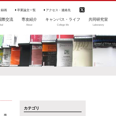
 録画
卒業論文一覧
アクセス・連絡先
国際交流
専攻紹介
キャンパス・ライフ
共同研究室
bal
About
College life
Laboratory
国際交流
専攻の特徴（動
学部生
ご利用案内
画）
大学院生等
図書のご利用
専攻の理念
卒業生・修了生
開室時間
学部カリキュラム
CD-ROM閲覧リ
卒業生の進路
ト
学部ゼミ（3・4年
DVD教材ソフト
次）
資料紹介
大学院
中央大学社会学会
カテゴリ
カリキュラム（～
2020まで）
社会学専攻教授の山田昌弘へのインタビューがARINA株式会社のいちごドリルに掲載されました。専門家インタビュー 『現代の家族とこれからの家族～時代と共に変化する家族の在り方～』（2024年2月20日）https://arinna.co.jp/interview-7/