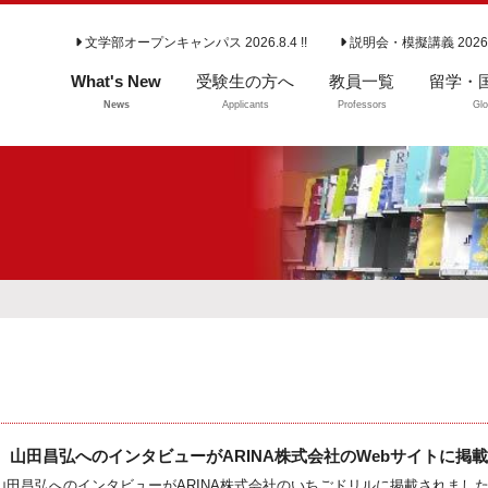
文学部オープンキャンパス 2026.8.4 !!
説明会・模擬講義 2026
What's New
受験生の方へ
教員一覧
留学・
News
Applicants
Professors
Glo
学部入試情報
留学・
よくいただくご質
問（学部）
大学院入試情報
専攻説明会
 山田昌弘へのインタビューがARINA株式会社のWebサイトに掲載