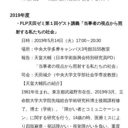
2019年度
・FLP天田ゼミ第１回ゲスト講義「当事者の視点から照
射する私たちの社会」
日時：2019年5月14日（火）17:00～20:30
場所：中央大学多摩キャンパス3号館3155教室
報告：天畠大輔（日本学術振興会特別研究員PD）
「当事者の視点から照射する私たちの社会」
司会：天田城介（中央大学文学部社会学専攻教授）
【天畠大輔氏の紹介】
1981年生まれ。東京都武蔵野市在住。2019年3月、立
命館大学大学院先端総合学術研究科博士後期課程修
了。博士（学術）。「障がい者とコミュニケーショ
ン」に関する研究を行う。14歳の時、医療ミスによ
り四肢麻痺・発話障がい・視覚障がいを負い、重度