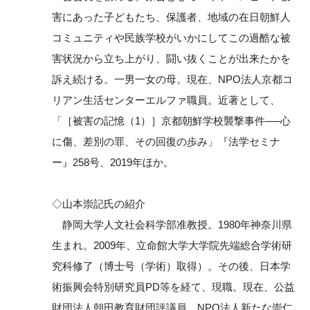
害にあった子どもたち、保護者、地域の在日朝鮮人
コミュニティや民族学校がいかにしてこの過酷な被
害状況から立ち上がり、闘い抜くことが出来たかを
訴え続ける。一男一女の母。現在、NPO法人京都コ
リアン生活センターエルファ職員。近著として、
「［被害の記憶（1）］京都朝鮮学校襲撃事件──心
に傷、差別の罪、その回復の歩み」『法学セミナ
ー』258号、2019年ほか。
◇山本崇記氏の紹介
静岡大学人文社会科学部准教授。1980年神奈川県
生まれ。2009年、立命館大学大学院先端総合学術研
究科修了（博士号（学術）取得）。その後、日本学
術振興会特別研究員PD等を経て、現職。現在、公益
財団法人朝田教育財団評議員、NPO法人新たな崇仁