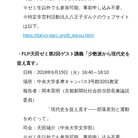
※ゼミ生以外でも参加可能。事前申し込み不要。
※特定非営利活動法人八王子ダルクのウェブサイト
は以下。
https://tokyo-darc.org/8_jigyou.html
・FLP天田ゼミ第2回ゲスト講義「少数派から現代史を
捉え直す」
日時：2018年6月19日（火）16:40～18:10
場所：中央大学多摩キャンパス3号館3201教室
報告者：岡本晃明（京都新聞社社会担当部長兼論説
委員）
「現代史を捉え直す――部落差別と運動
をめぐって」
司会：天田城介（中央大学文学部）
※ゼミ生以外でも参加可能。事前申し込み不要。