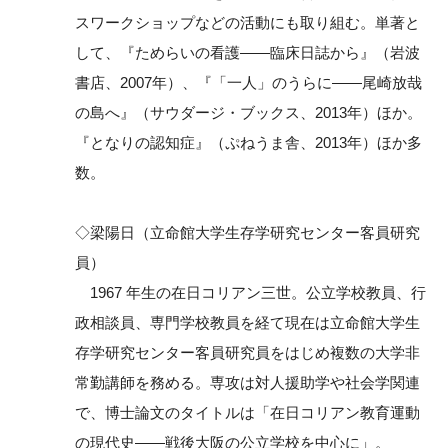
スワークショップなどの活動にも取り組む。単著と
して、『ためらいの看護――臨床日誌から』（岩波
書店、2007年）、『「一人」のうらに――尾崎放哉
の島へ』（サウダージ・ブックス、2013年）ほか。
『となりの認知症』（ぷねうま舎、2013年）ほか多
数。
◇梁陽日（立命館大学生存学研究センター客員研究
員）
1967 年生の在日コリアン三世。公立学校教員、行
政相談員、専門学校教員を経て現在は立命館大学生
存学研究センター客員研究員をはじめ複数の大学非
常勤講師を務める。専攻は対人援助学や社会学関連
で、博士論文のタイトルは「在日コリアン教育運動
の現代史――戦後大阪の公立学校を中心に」。