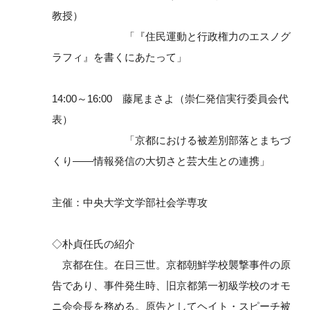
教授）
「『住民運動と行政権力のエスノグ
ラフィ』を書くにあたって」
14:00～16:00 藤尾まさよ（崇仁発信実行委員会代
表）
「京都における被差別部落とまちづ
くり――情報発信の大切さと芸大生との連携」
主催：中央大学文学部社会学専攻
◇朴貞任氏の紹介
京都在住。在日三世。京都朝鮮学校襲撃事件の原
告であり、事件発生時、旧京都第一初級学校のオモ
ニ会会長を務める。原告としてヘイト・スピーチ被