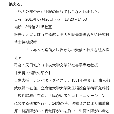
換える」
上記の公開企画が下記の日程でおこなわれました。
日程 2016年07月26日（火）13:20～14:50
場所 3号館 3115教室
報告：天畠大輔（立命館大学大学院先端総合学術研究科
博士後期課程）
「世界への送信／世界からの受信の技法を組み換
える」
司会：天田城介（中央大学文学部社会学専攻教授）
【天畠大輔氏の紹介】
天畠大輔（テンバタ・ダイスケ。1981年生まれ。東京都
武蔵野市在住。立命館大学大学院先端総合学術研究科博
士後期課程に在籍。「障がい者とコミュニケーション」
に関する研究を行う。14歳の時、医療ミスにより四肢麻
痺・発話障がい・視覚障がいを負い、重度の障がい者と