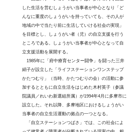
した生活を営むしょうがい当事者が中心となり「ど
んなに重度のしょうがいを持っていても、その人が
地域の中で当たり前に生活していける社会の実現」
を目標とし、しょうがい者（児）の自立支援を行う
ところである。しょうがい当事者が中心となって自
立支援活動を展開する。
1985年に「府中療育センター闘争」を闘った三井
絹子が設立した「ライフステーションワンステップ
かたつむり」（当時、かたつむりの会）の活動に参
加するとともに自立生活をはじめた木村英子（参議
院議員／れいわ新選組所属）が1994年4月に多摩市に
設立した。それ以降、多摩地区におけるしょうがい
当事者の自立生活運動の拠点の一つとなる。
「自立ステーションつばさ」では、この社会によ
って健常者／障害者が分断されている現実の中、相