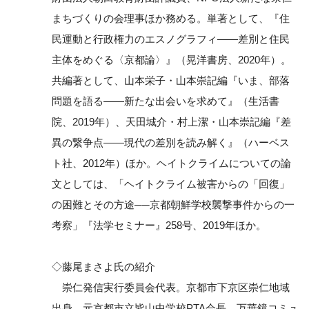
まちづくりの会理事ほか務める。単著として、『住
民運動と行政権力のエスノグラフィ――差別と住民
主体をめぐる〈京都論〉』（晃洋書房、2020年）。
共編著として、山本栄子・山本崇記編『いま、部落
問題を語る――新たな出会いを求めて』（生活書
院、2019年）、天田城介・村上潔・山本崇記編『差
異の繋争点――現代の差別を読み解く』（ハーベス
ト社、2012年）ほか。ヘイトクライムについての論
文としては、「ヘイトクライム被害からの「回復」
の困難とその方途──京都朝鮮学校襲撃事件からの一
考察」『法学セミナー』258号、2019年ほか。
◇藤尾まさよ氏の紹介
崇仁発信実行委員会代表。京都市下京区崇仁地域
出身。元京都市立皆山中学校PTA会長。万華鏡コミュ