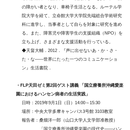
の障がい者となり、車椅子生活となる。ルーテル学
院大学を経て、立命館大学大学院先端総合学術研究
科に進学し、当事者として自らを対象に研究を進め
る。また、障害児や障害学生の支援組織（NPO）を
立ち上げ、さまざまな支援活動を行っている。
◆天畠大輔．2012．『声に出せないあ・か・さ・
た・な――世界にたった一つのコミュニケーショ
ン』生活書院．
・FLP天田ゼミ第2回ゲスト講義 「国立療養所沖縄愛楽
園におけるハンセン病者の生活実践」
日時：2019年9月1日（日）14:00～15:30
場所：中央大学多摩キャンパス3号館 3103教室
報告者：桑畑洋一郎（山口大学人文学部准教授）
「国立療養所沖縄愛楽園の現代史――ハン