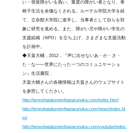
い・視覚障がいを負い、重度の障がい者となり、車
椅子生活を余儀なくされる。ルーテル学院大学を経
て、立命館大学院に進学し、当事者として自らを対
象に研究を進める。また、障がい児や障がい学生の
支援組織（NPO）を立ち上げ、さまざまな支援活動
を計画中。
◆天畠大輔．2012．『声に出せないあ・か・さ・
た・な――世界にたった一つのコミュニケーショ
ン』生活書院．
天畠大輔さんの各種情報は天畠さんのウェブサイト
を参照してください。
http://tennohatakenimihanarunoka.com/index.html
http://tennohatakenimihanarunoka.com/news/index.ht
ml
http://tennohatakenimihanarunoka.com/youtube/index.