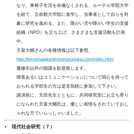
なり、車椅子生活を余儀なくされる。ルーテル学院大学
を経て、立命館大学院に進学し、当事者として自らを対
象に研究を進める。また、障がい児や障がい学生の支援
組織（NPO）を立ち上げ、さまざまな支援活動を計画
中。
天畠大輔さんの各種情報は以下参照。
http://tennohatakenimihanarunoka.com/index.html
履修生以外の聴講を歓迎致します。
障害あるいはコミュニケーションについて関心を持って
おられる学部生の方は是非気軽に参加して下さい。
講演前に、天田先生とともに、共同研究室にお立ち寄り
になられた天畠大輔氏は、優しい表情をされていておし
ゃれな方でいらっしゃいました。
現代社会研究（７）