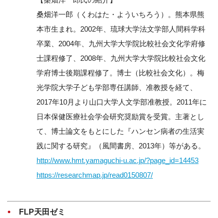
桑畑洋一郎（くわはた・よういちろう）。熊本県熊
本市生まれ。2002年、琉球大学法文学部人間科学科
卒業、2004年、九州大学大学院比較社会文化学府修
士課程修了、2008年、九州大学大学院比較社会文化
学府博士後期課程修了。博士（比較社会文化）。梅
光学院大学子ども学部専任講師、准教授を経て、
2017年10月より山口大学人文学部准教授。2011年に
日本保健医療社会学会研究奨励賞を受賞。主著とし
て、博士論文をもとにした『ハンセン病者の生活実
践に関する研究』（風間書房、2013年）等がある。
http://www.hmt.yamaguchi-u.ac.jp/?page_id=14453
https://researchmap.jp/read0150807/
FLP天田ゼミ