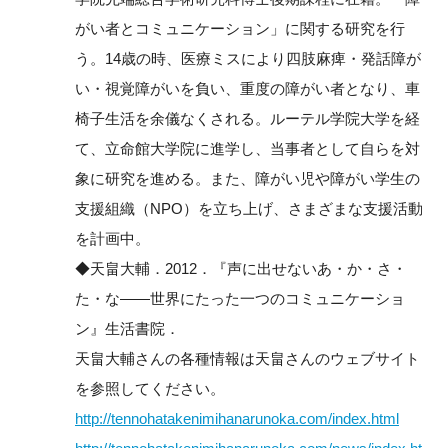
がい者とコミュニケーション」に関する研究を行
う。14歳の時、医療ミスにより四肢麻痺・発話障が
い・視覚障がいを負い、重度の障がい者となり、車
椅子生活を余儀なくされる。ルーテル学院大学を経
て、立命館大学院に進学し、当事者として自らを対
象に研究を進める。また、障がい児や障がい学生の
支援組織（NPO）を立ち上げ、さまざまな支援活動
を計画中。
◆天畠大輔．2012．『声に出せないあ・か・さ・
た・な――世界にたった一つのコミュニケーショ
ン』生活書院．
天畠大輔さんの各種情報は天畠さんのウェブサイト
を参照してください。
http://tennohatakenimihanarunoka.com/index.html