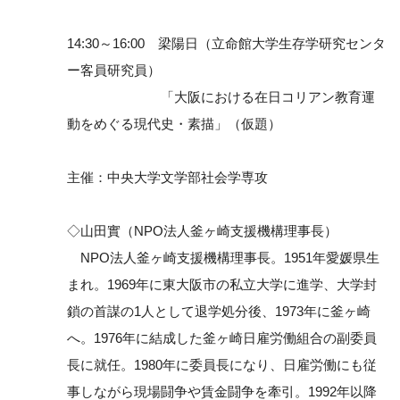
14:30～16:00 梁陽日（立命館大学生存学研究センタ
ー客員研究員）
「大阪における在日コリアン教育運
動をめぐる現代史・素描」（仮題）
主催：中央大学文学部社会学専攻
◇山田實（NPO法人釜ヶ崎支援機構理事長）
NPO法人釜ヶ崎支援機構理事長。1951年愛媛県生
まれ。1969年に東大阪市の私立大学に進学、大学封
鎖の首謀の1人として退学処分後、1973年に釜ヶ崎
へ。1976年に結成した釜ヶ崎日雇労働組合の副委員
長に就任。1980年に委員長になり、日雇労働にも従
事しながら現場闘争や賃金闘争を牽引。1992年以降