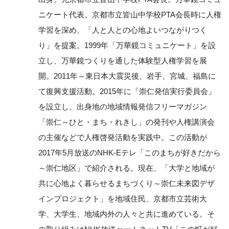
ニケート代表。京都市立皆山中学校PTA会長時に人権
学習を深め、「人と人との心地よいつながりつく
り」を提案。1999年「万華鏡コミュニケート」を設
立し、万華鏡つくりを通した体験型人権学習を展
開。2011年～東日本大震災後、岩手、宮城、福島に
て復興支援活動。2015年に「崇仁発信実行委員会」
を設立し、出身地の地域情報発信フリーマガジン
「崇仁～ひと・まち・れきし」の発刊や人権講演会
の主催などで人権啓発活動を実践中。この活動が
2017年5月放送のNHK-Eテレ「このまちが好きだから
～崇仁地区」で紹介される。現在、「大学と地域が
共に心地よく暮らせるまちづくり～崇仁未来図デザ
インプロジェクト」を地域住民、京都市立芸術大
学、大学生、地域内外の人々と共に進めている。そ