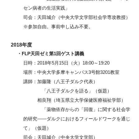
セン病者の生活実践」
司会：天田城介（中央大学文学部社会学専攻教授）
※参加自由。事前申し込み不要。
2018年度
・FLP天田ゼミ第1回ゲスト講義
日時：2018年5月15日（火）18:00～19:20
場所：中央大学多摩キャンパス3号館3201教室
講師：加藤隆（八王子ダルク代表）
「八王子ダルクを語る」（仮題）
相良翔（埼玉県立大学保健医療福祉学部）
「薬物依存からの「回復」に関する社会学
的研究――ダルクにおけるフィールドワークを通じ
て」（仮題）
司会：天田城介（中央大学文学部）