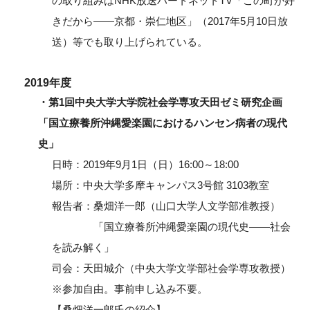
の取り組みはNHK放送ハートネットTV「この町が好
きだから――京都・崇仁地区」（2017年5月10日放
送）等でも取り上げられている。
2019年度
・第1回中央大学大学院社会学専攻天田ゼミ研究企画
「国立療養所沖縄愛楽園におけるハンセン病者の現代
史」
日時：2019年9月1日（日）16:00～18:00
場所：中央大学多摩キャンパス3号館 3103教室
報告者：桑畑洋一郎（山口大学人文学部准教授）
「国立療養所沖縄愛楽園の現代史――社会
を読み解く」
司会：天田城介（中央大学文学部社会学専攻教授）
※参加自由。事前申し込み不要。
【桑畑洋一郎氏の紹介】