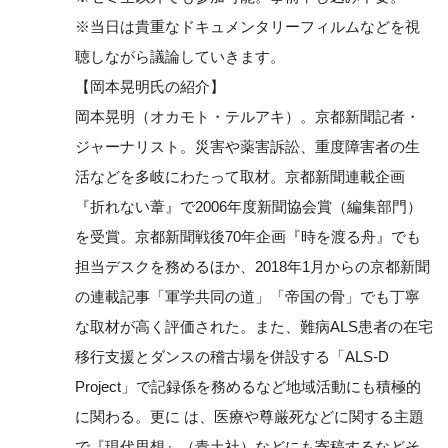
※当日は貴重なドキュメンタリーフィルムなどを視
聴しながら議論していきます。
【岡本晃明氏の紹介】
岡本晃明（オカモト・テルアキ）。京都新聞記者・
ジャーナリスト。災害や薬害訴訟、重度障害者の生
活などを多岐にわたって取材。京都新聞連載企画
『折れない葦』で2006年度新聞協会賞（編集部門）
を受賞。京都新聞戦後70年企画『時を渡る舟』でも
担当デスクを務めるほか、2018年1月からの京都新聞
の連載記事「軍学共同の道」「帝国の骨」でも丁寧
な取材が高く評価された。また、難病ALS患者の在宅
移行支援とダンスの稽古場を併設する「ALS-D
Project」で記録係を務めるなど地域活動にも積極的
に関わる。更に は、医療や尊厳死などに関する主題
で『現代思想』（青土社）などにも寄稿するなどそ