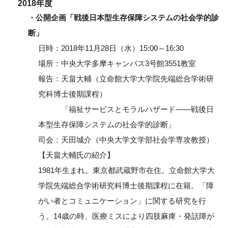
2018年度
・公開企画「戦後日本型生存保障システムの社会学的診
断」
日時：2018年11月28日（水）15:00～16:30
場所：中央大学多摩キャンパス3号館3551教室
報告：天畠大輔（立命館大学大学院先端総合学術研
究科博士後期課程）
「福祉サービスとモラルハザード――戦後日
本型生存保障システムの社会学的診断」
司会：天田城介（中央大学文学部社会学専攻教授）
【天畠大輔氏の紹介】
1981年生まれ。東京都武蔵野市在住。立命館大学大
学院先端総合学術研究科博士後期課程に在籍。「障
がい者とコミュニケーション」に関する研究を行
う。14歳の時、医療ミスにより四肢麻痺・発話障が