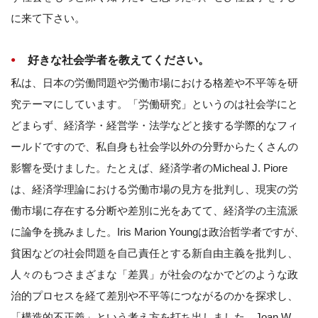
に来て下さい。
好きな社会学者を教えてください。
私は、日本の労働問題や労働市場における格差や不平等を研
究テーマにしています。「労働研究」というのは社会学にと
どまらず、経済学・経営学・法学などと接する学際的なフィ
ールドですので、私自身も社会学以外の分野からたくさんの
影響を受けました。たとえば、経済学者のMicheal J. Piore
は、経済学理論における労働市場の見方を批判し、現実の労
働市場に存在する分断や差別に光をあてて、経済学の主流派
に論争を挑みました。Iris Marion Youngは政治哲学者ですが、
貧困などの社会問題を自己責任とする新自由主義を批判し、
人々のもつさまざまな「差異」が社会のなかでどのような政
治的プロセスを経て差別や不平等につながるのかを探求し、
「構造的不正義」という考え方を打ち出しました。Joan W.