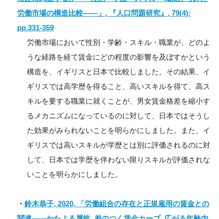
労働市場の構造比較――」, 『人口問題研究』, 79(4):
pp.331-359
労働市場において性別・学齢・スキル・職業が、どのよ
うな経路を経て賃金にどの程度の影響を及ぼすかという
構造を、イギリスと日本で比較しました。その結果、イ
ギリスでは高学歴を得ること、高いスキルを得て、高ス
キルを要する職業に就くことが、男女賃金格差を縮小す
るメカニズムになっているのに対して、日本ではそうし
た効果がみられないことを明らかにしました。また、イ
ギリスでは高いスキルが学歴とは別に評価されるのに対
して、日本では学歴を伴わない限りスキルが評価されな
いことを明らかにしました。
・
鈴木恭子, 2020, 「労働組合の存在と正規雇用の賃金との
関連――かたよる属性, 差のつく賃金カーブ, 広がる年齢内