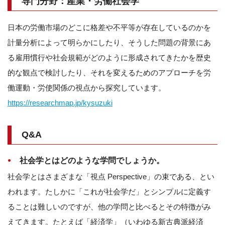
専門分野：産業・労働社会学
日本の労働市場のどこに格差や不平等が存在しているのかを
計量分
析によって明らかにしたり、
そうした問題の背景にあ
る雇用慣行や社会規範がどのように形成さ
れてきたかを歴史
的な観点で検討したり、
それを変えるためのアプローチを労
働運動・
労使関係の視点から探究しています。
https://researchmap.jp/
kysuzuki
Q&A
社会学とはどのような学問でしょうか。
社会学とはさまざまな「視点 Perspective」の束である、とい
われます。たしかに「これが社会学だ」とシンプルに定義す
ることは難しいのですが、他の学問と比べるとその特徴がみ
えてきます。たとえば「経済学」（いわゆる新古典派経済