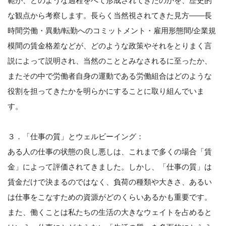
範が、どのような過程をへて形成されてきたのかを、歴史的
な観点から考察します。長らく当然視されてきた見方――長
時間労働・異動/転勤へのコミットメント・雇用形態間/企業規
模間の賃金格差などが、どのような政策やそれをとりまく言
説によって説明され、当然のこととみなされるに至ったか、
またその中で労働者自身の運動である労働組合はどのような
役割を担ってきたかを明らかにすることに取り組んでいま
す。
３．「仕事の質」とウェルビーイング：
ある人の仕事の状態の良し悪しは、これまで多くの場合「賃
金」によって評価されてきました。しかし、「仕事の質」は
賃金だけで決まるのではなく、負荷の種類や大きさ、あるい
は仕事をこなすための資源がどのくらいあるかも重要です。
また、働くことは私たちの生活の大きなウェイトを占めると