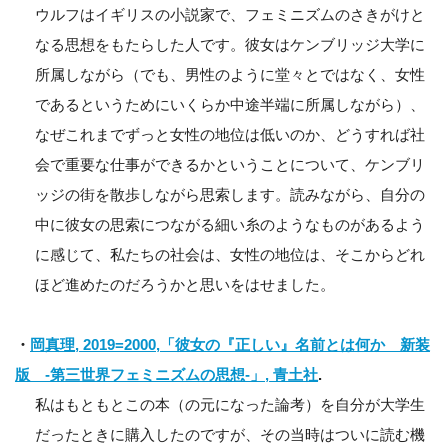
ウルフはイギリスの小説家で、フェミニズムのさきがけと
なる思想をもたらした人です。彼女はケンブリッジ大学に
所属しながら（でも、男性のように堂々とではなく、女性
であるというためにいくらか中途半端に所属しながら）、
なぜこれまでずっと女性の地位は低いのか、どうすれば社
会で重要な仕事ができるかということについて、ケンブリ
ッジの街を散歩しながら思索します。読みながら、自分の
中に彼女の思索につながる細い糸のようなものがあるよう
に感じて、私たちの社会は、女性の地位は、そこからどれ
ほど進めたのだろうかと思いをはせました。
・
岡真理, 2019=2000,「彼女の『正しい』名前とは何か 新装
版 -第三世界フェミニズムの思想-」, 青土社
.
私はもともとこの本（の元になった論考）を自分が大学生
だったときに購入したのですが、その当時はついに読む機