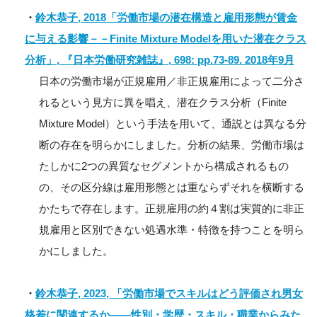
・
鈴木恭子, 2018「労働市場の潜在構造と雇用形態が賃金
に与える影響－－Finite Mixture Modelを用いた潜在クラス
分析」, 『日本労働研究雑誌』, 698: pp.73-89. 2018年9月
日本の労働市場が正規雇用／非正規雇用によって二分さ
れるという見方に異を唱え、潜在クラス分析（Finite
Mixture Model）という手法を用いて、通説とは異なる分
断の存在を明らかにしました。分析の結果、労働市場は
たしかに2つの異質なセグメントから構成されるもの
の、その区分線は雇用形態とは重ならずそれを横断する
かたちで存在します。正規雇用の約４割は実質的に非正
規雇用と区別できない処遇水準・特徴を持つことを明ら
かにしました。
・
鈴木恭子, 2023, 「労働市場でスキルはどう評価され男女
格差に関連するか――性別・学歴・スキル・職業からみた