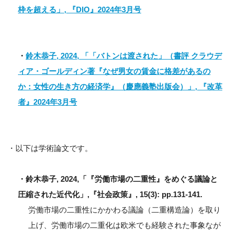
枠を超える」, 『DIO』2024年3月号
・
鈴木恭子, 2024, 「「バトンは渡された」（書評 クラウデ
ィア・ゴールディン著『なぜ男女の賃金に格差があるの
か：女性の生き方の経済学』（慶應義塾出版会）」, 『改革
者』2024年3月号
・以下は学術論文です。
・鈴木恭子, 2024,「『労働市場の二重性』をめぐる議論と
圧縮された近代化」,『社会政策』, 15(3): pp.131-141.
労働市場の二重性にかかわる議論（二重構造論）を取り
上げ、労働市場の二重化は欧米でも経験された事象なが