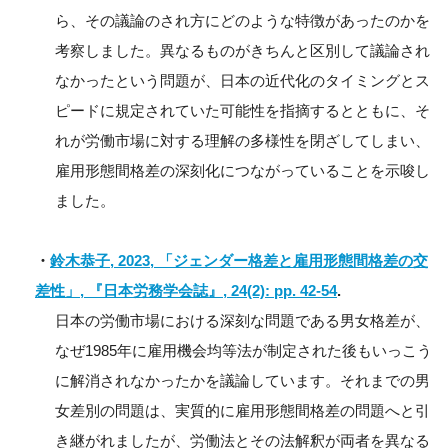
ら、その議論のされ方にどのような特徴があったのかを
考察しました。異なるものがきちんと区別して議論され
なかったという問題が、日本の近代化のタイミングとス
ピードに規定されていた可能性を指摘するとともに、そ
れが労働市場に対する理解の多様性を閉ざしてしまい、
雇用形態間格差の深刻化につながっていることを示唆し
ました。
・
鈴木恭子, 2023, 「ジェンダー格差と雇用形態間格差の交
差性」, 『日本労務学会誌』, 24(2): pp. 42-54
.
日本の労働市場における深刻な問題である男女格差が、
なぜ1985年に雇用機会均等法が制定された後もいっこう
に解消されなかったかを議論しています。それまでの男
女差別の問題は、実質的に雇用形態間格差の問題へと引
き継がれましたが、労働法とその法解釈が両者を異なる