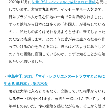
2020年12月に
NHK BS1スペシャルで放映された番組
を元に
しています。宮藤官九郎脚本、イッセー尾形一人芝居で、
日系ブラジル人が住む団地の一角で公開収録されました。
ずっと以前から日本には多くの「外国人」が暮らしている
のに、私たちの多くはそれを見ようとせずに来てしまった
のだなと痛感します。どのように皆が共に生きる社会を作
っていけるのかを考えるには、彼らはどのように暮らしど
のような困難に直面しているのか、まずは知ることから始
めたいと思いました。
・
中島幸子, 2013, 「マイ・レジリエンス―トラウマとともに
生きる 単行本」, 梨の木舎
.
著者は大学に入るとまもなく、交際していた相手からいわ
ゆるデートDVを受けます。家族と一緒に住んでいても、4
年半ものあいだ、命の危険を感じながらも、そこから逃げ