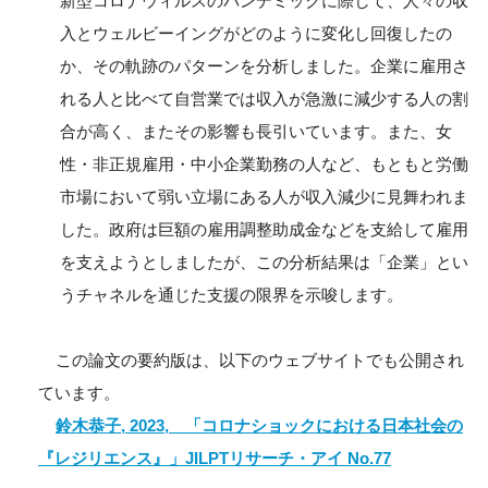
新型コロナウィルスのパンデミックに際して、人々の収
入とウェルビーイングがどのように変化し回復したの
か、その軌跡のパターンを分析しました。企業に雇用さ
れる人と比べて自営業では収入が急激に減少する人の割
合が高く、またその影響も長引いています。また、女
性・非正規雇用・中小企業勤務の人など、もともと労働
市場において弱い立場にある人が収入減少に見舞われま
した。政府は巨額の雇用調整助成金などを支給して雇用
を支えようとしましたが、この分析結果は「企業」とい
うチャネルを通じた支援の限界を示唆します。
この論文の要約版は、以下のウェブサイトでも公開され
ています。
鈴木恭子, 2023, 「コロナショックにおける日本社会の
『レジリエンス』」JILPTリサーチ・アイ No.77