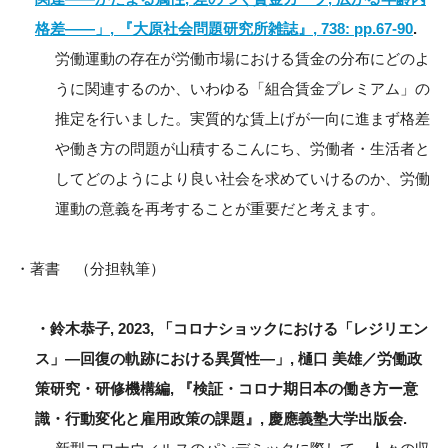
格差――」, 『大原社会問題研究所雑誌』, 738: pp.67-90
.
労働運動の存在が労働市場における賃金の分布にどのよ
うに関連するのか、いわゆる「組合賃金プレミアム」の
推定を行いました。実質的な賃上げが一向に進まず格差
や働き方の問題が山積するこんにち、労働者・生活者と
してどのようにより良い社会を求めていけるのか、労働
運動の意義を再考することが重要だと考えます。
・著書 （分担執筆）
・鈴木恭子, 2023, 「コロナショックにおける「レジリエン
ス」―回復の軌跡における異質性―」, 樋口 美雄／労働政
策研究・研修機構編, 『検証・コロナ期日本の働き方ー意
識・行動変化と雇用政策の課題』, 慶應義塾大学出版会.