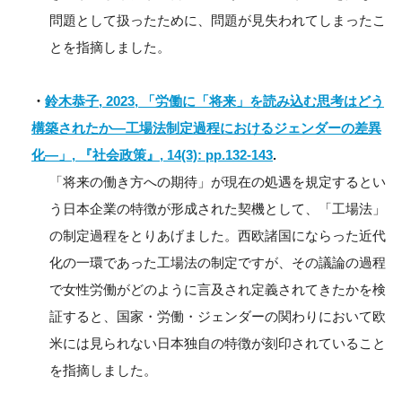
問題として扱ったために、問題が見失われてしまったこ
とを指摘しました。
・
鈴木恭子, 2023, 「労働に「将来」を読み込む思考はどう
構築されたか―工場法制定過程におけるジェンダーの差異
化―」, 『社会政策』, 14(3): pp.132-143
.
「将来の働き方への期待」が現在の処遇を規定するとい
う日本企業の特徴が形成された契機として、「工場法」
の制定過程をとりあげました。西欧諸国にならった近代
化の一環であった工場法の制定ですが、その議論の過程
で女性労働がどのように言及され定義されてきたかを検
証すると、国家・労働・ジェンダーの関わりにおいて欧
米には見られない日本独自の特徴が刻印されていること
を指摘しました。