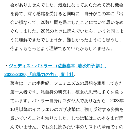
会がありませんでした。最近になってあらためて読む機会
を得て、深く感銘を受けると同時に、自分がこの本に「出
会い損なって」20数年間を過ごしたことについて思いをめ
ぐらしました。20代のときに読んでいたら、いまと同じよ
うに理解できたでしょうか。難しかったようにも思うし、
今よりももっとよく理解できていたかもしれません。
・
ジュディス・バトラー （佐藤嘉幸, 清水知子 訳）,
2022=2020, 「非暴力の力」, 青土社
.
著者は、この半世紀、フェミニズムの思想を牽引してきた
第一人者です。私自身の研究も、彼女の思想に多くを負っ
ています。バトラー自身はユダヤ人でありながら、2023年
10月以降のイスラエルのガザ攻撃に、強く反対する姿勢を
貫いていることも知りました。じつは私はこの本をまだ読
んでいません。でも次に読みたい本のリストの筆頭ですの