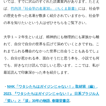
いては、すでに沢山のすぐれた読書案内があります。たとえ
ば、
竹内洋『社会学の名著30』（ちくま新書）
には、社会学
の歴史を作った名著が数多く紹介されていますから、社会学
の本を知りたいという人はぜひそちらをご覧下さい。
大学１～２年生といえば、精神的にも物理的にも家族から離
れて、自分で自分の世界を広げて深めていくときですね。こ
れまでふれる機会のなかった世界に出会うこともあるでしょ
う。自分が惹かれる本、面白そうだと思う本を、小説でも何
でも、好きなだけ読んでほしいと思います。ここでは、私が
最近読んで印象深かった本を紹介します。
・
NHK「ワタシたちはガイジンじゃない！」取材班（編）,
2023, 『ワタシたちはガイジンじゃない！』 日系ブラジル人
「笑い」と「涙」30年の物語, 春陽堂書店
.