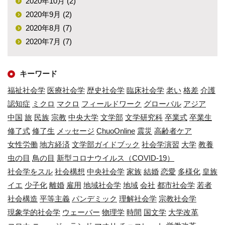
2020年10月 (2)
2020年9月 (2)
2020年8月 (7)
2020年7月 (7)
キーワード
福祉社会学
医療社会学
歴史社会学
臨床社会学
老い
格差
介護
認知症
ミクロ
マクロ
フィールドワーク
グローバル
アジア
中国
旅
民族
宗教
中央大学
文学部
文学研究科
卒業式
卒業生
修了式
修了生
メッセージ
ChuoOnline
震災
高齢者ケア
女性労働
地方経済
文学部ガイドブック
社会学演習
大学
教養
虫の目
鳥の目
新型コロナウイルス（COVID-19）
社会学をスル
社会構想
中央社会学
家族
結婚
恋愛
多様化
皇族
イエ
少子化
離婚
雇用
地域社会学
地域
会社
都市社会学
若者
社会構造
平等主義
パンデミック
理解社会学
宗教社会学
現象学的社会学
ウェーバー
物理学
時間
国文学
大学改革