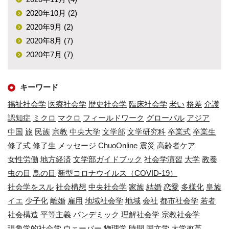
2020年10月 (2)
2020年9月 (2)
2020年8月 (7)
2020年7月 (7)
キーワード
福祉社会学
医療社会学
歴史社会学
臨床社会学
老い
格差
介護
認知症
ミクロ
マクロ
フィールドワーク
グローバル
アジア
中国
旅
民族
宗教
中央大学
文学部
文学研究科
卒業式
卒業生
修了式
修了生
メッセージ
ChuoOnline
震災
高齢者ケア
女性労働
地方経済
文学部ガイドブック
社会学演習
大学
教養
虫の目
鳥の目
新型コロナウイルス（COVID-19）
社会学をスル
社会構想
中央社会学
家族
結婚
恋愛
多様化
皇族
イエ
少子化
離婚
雇用
地域社会学
地域
会社
都市社会学
若者
社会構造
平等主義
パンデミック
理解社会学
宗教社会学
現象学的社会学
ウェーバー
物理学
時間
国文学
大学改革