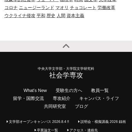
コロナ
ニュージーランド
マオリ
チョコレート
労働改革
ウクライナ侵攻
平和
歴史
人間
資本主義
中央大学文学部・大学院文学研究科
社会学専攻
What's New
受験生の方へ
教員一覧
留学・国際交流
専攻紹介
キャンパス・ライフ
共同研究室
ブログ
文学部オープンキャンパス 2026.8.4 !!
説明会・模擬講義 2026 録画
卒業論文一覧
アクセス・連絡先