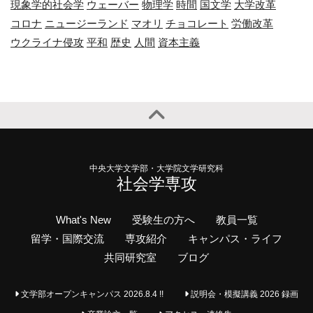
現象学的社会学
ウェーバー
物理学
時間
国文学
大学改革
コロナ
ニュージーランド
マオリ
チョコレート
労働改革
ウクライナ侵攻
平和
歴史
人間
資本主義
中央大学文学部・大学院文学研究科
社会学専攻
What's New
受験生の方へ
教員一覧
留学・国際交流
専攻紹介
キャンパス・ライフ
共同研究室
ブログ
文学部オープンキャンパス 2026.8.4 !!
説明会・模擬講義 2026 録画