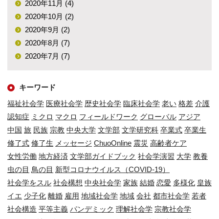
2020年11月 (4)
2020年10月 (2)
2020年9月 (2)
2020年8月 (7)
2020年7月 (7)
キーワード
福祉社会学
医療社会学
歴史社会学
臨床社会学
老い
格差
介護
認知症
ミクロ
マクロ
フィールドワーク
グローバル
アジア
中国
旅
民族
宗教
中央大学
文学部
文学研究科
卒業式
卒業生
修了式
修了生
メッセージ
ChuoOnline
震災
高齢者ケア
女性労働
地方経済
文学部ガイドブック
社会学演習
大学
教養
虫の目
鳥の目
新型コロナウイルス（COVID-19）
社会学をスル
社会構想
中央社会学
家族
結婚
恋愛
多様化
皇族
イエ
少子化
離婚
雇用
地域社会学
地域
会社
都市社会学
若者
社会構造
平等主義
パンデミック
理解社会学
宗教社会学