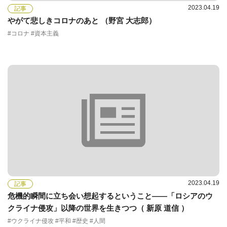
2023.04.19
記事
やがて悲しきコロナのあと （野宮 大志郎）
#コロナ #資本主義
2023.04.19
記事
危機的瞬間に立ち会い想起するということ――「ロシアのウ
クライナ侵攻」以降の世界を生きつつ（ 新原 道信 ）
#ウクライナ侵攻 #平和 #歴史 #人間