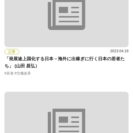
2023.04.19
記事
「発展途上国化する日本－海外に出稼ぎに行く日本の若者た
ち」 (山田 昌弘）
#若者 #労働改革