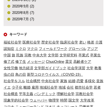
2020年9月 (2)
2020年8月 (7)
2020年7月 (7)
キーワード
福祉社会学
医療社会学
歴史社会学
臨床社会学
老い
格差
介護
認知症
ミクロ
マクロ
フィールドワーク
グローバル
アジア
中国
旅
民族
宗教
中央大学
文学部
文学研究科
卒業式
卒業生
修了式
修了生
メッセージ
ChuoOnline
震災
高齢者ケア
女性労働
地方経済
文学部ガイドブック
社会学演習
大学
教養
虫の目
鳥の目
新型コロナウイルス（COVID-19）
社会学をスル
社会構想
中央社会学
家族
結婚
恋愛
多様化
皇族
イエ
少子化
離婚
雇用
地域社会学
地域
会社
都市社会学
若者
社会構造
平等主義
パンデミック
理解社会学
宗教社会学
現象学的社会学
ウェーバー
物理学
時間
国文学
大学改革
コロナ
ニュージーランド
マオリ
チョコレート
労働改革